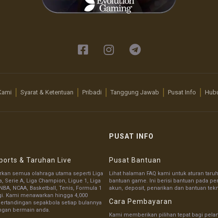
Kami
Syarat & Ketentuan
Pribadi
Tanggung Jawab
Pusat Info
Hubu
PUSAT INFO
ports & Taruhan Live
Pusat Bantuan
kan semua olahraga utama seperti Liga
Lihat halaman FAQ kami untuk aturan taru
ga, Serie A, Liga Champion, Ligue 1, Liga
bantuan game. Ini berisi bantuan pada 
NBA, NCAA, Basketball, Tenis, Formula 1
akun, deposit, penarikan dan bantuan tekn
gi. Kami menawarkan hingga 4,000
Cara Pembayaran
pertandingan sepakbola setiap bulannya
ngan bermain anda.
Kami memberikan pilihan tepat bagi pela