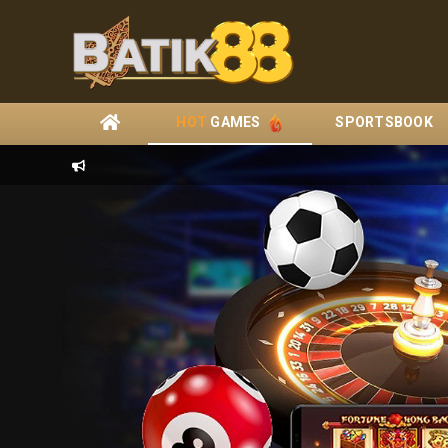
HOT
GAMES
SPORTSBOOK