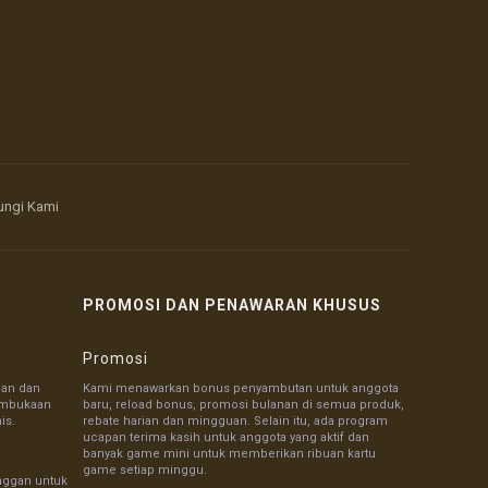
ngi Kami
PROMOSI DAN PENAWARAN KHUSUS
Promosi
han dan
Kami menawarkan bonus penyambutan untuk anggota
pembukaan
baru, reload bonus, promosi bulanan di semua produk,
is.
rebate harian dan mingguan. Selain itu, ada program
ucapan terima kasih untuk anggota yang aktif dan
banyak game mini untuk memberikan ribuan kartu
game setiap minggu.
nggan untuk