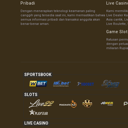
Pribadi
Live Casin
Dengan menerapkan teknologi keamanan paling
Kami memiliki
canggih yang tersedia saat ini, kami memastikan bahwa
Live Dealer K
semua informasi pribadi dan transaksi anggota akan
Asia cantik, L
benar-benar aman.
Live Roulette
Game Slot
Ratusan perma
dengan pelua
miliaran Rupia
SPORTSBOOK
SLOTS
LIVE CASINO