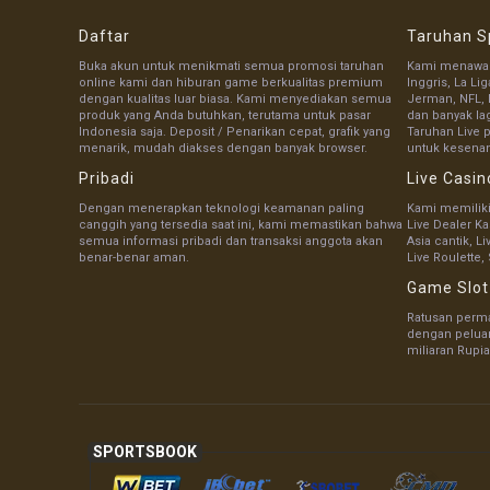
Daftar
Taruhan S
Buka akun untuk menikmati semua promosi taruhan
Kami menawar
online kami dan hiburan game berkualitas premium
Inggris, La Li
dengan kualitas luar biasa. Kami menyediakan semua
Jerman, NFL, 
produk yang Anda butuhkan, terutama untuk pasar
dan banyak la
Indonesia saja. Deposit / Penarikan cepat, grafik yang
Taruhan Live 
menarik, mudah diakses dengan banyak browser.
untuk kesena
Pribadi
Live Casin
Dengan menerapkan teknologi keamanan paling
Kami memiliki
canggih yang tersedia saat ini, kami memastikan bahwa
Live Dealer K
semua informasi pribadi dan transaksi anggota akan
Asia cantik, L
benar-benar aman.
Live Roulette
Game Slot
Ratusan perma
dengan pelua
miliaran Rupia
SPORTSBOOK