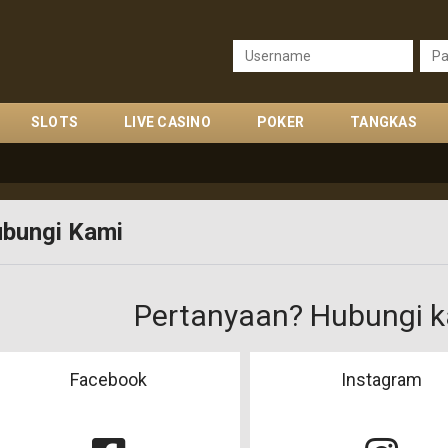
SLOTS
LIVE CASINO
POKER
TANGKAS
bungi Kami
Pertanyaan? Hubungi k
Facebook
Instagram