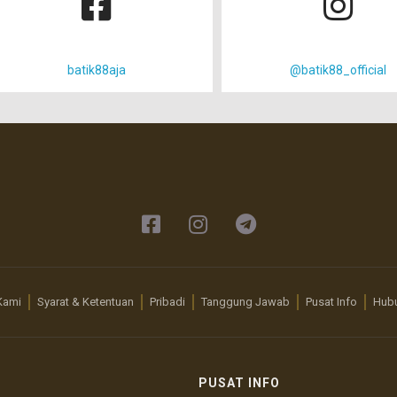
batik88aja
@batik88_official
Kami
Syarat & Ketentuan
Pribadi
Tanggung Jawab
Pusat Info
Hubu
PUSAT INFO