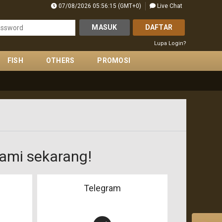
07/08/2026 05:56:15 (GMT+0)
Live Chat
MASUK
DAFTAR
Lupa Login?
FISH
OTHERS
PROMOSI
ami sekarang!
Telegram