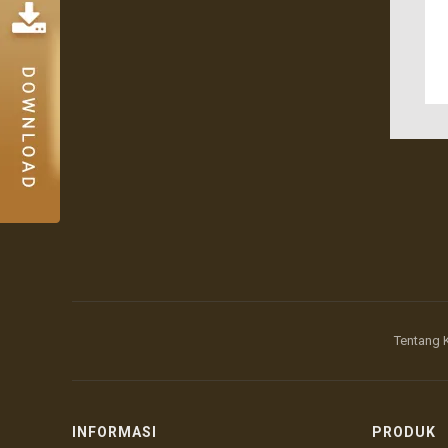
Tentang 
INFORMASI
PRODUK